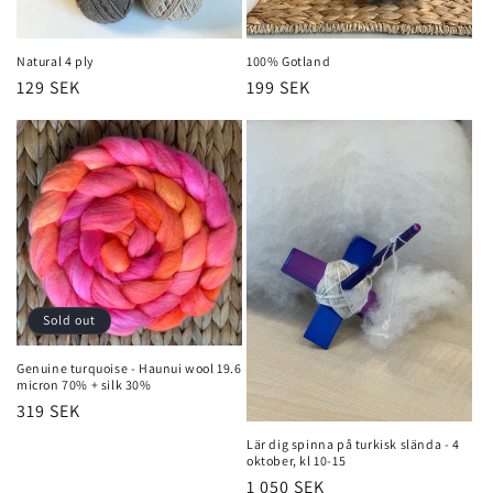
o
n
Natural 4 ply
100% Gotland
Regular
129 SEK
Regular
199 SEK
:
price
price
Sold out
Genuine turquoise - Haunui wool 19.6
micron 70% + silk 30%
Regular
319 SEK
price
Lär dig spinna på turkisk slända - 4
oktober, kl 10-15
Regular
1 050 SEK