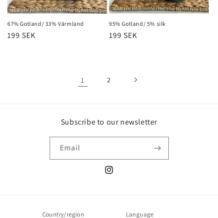
67% Gotland/ 33% Värmland
95% Gotland/ 5% silk
Regular
199 SEK
Regular
199 SEK
price
price
1
2
Subscribe to our newsletter
Email
Instagram
Country/region
Language