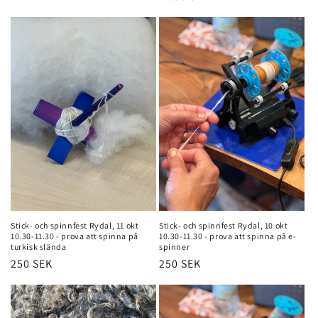
price
Stick- och spinnfest Rydal, 11 okt
Stick- och spinnfest Rydal, 10 okt
10.30-11.30 - prova att spinna på
10.30-11.30 - prova att spinna på e-
turkisk slända
spinner
Regular
250 SEK
Regular
250 SEK
price
price