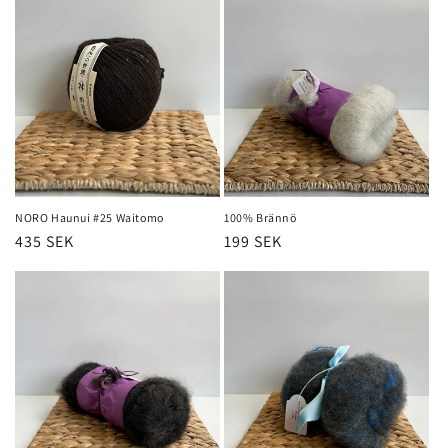
NORO Haunui #25 Waitomo
100% Brännö
Regular
435 SEK
Regular
199 SEK
price
price