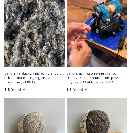
Lär dig karda, kamma och blanda ull
Lär dig spinna på e-spinner och
och spinna ditt eget garn - 8
testa vilken e-spinner som passar
november, kl 10-15
dig bäst - 18 oktober, kl 10-15
Regular
1 050 SEK
Regular
1 050 SEK
price
price