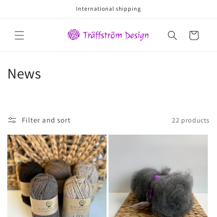
Skip to
International shipping
content
Cart
C
News
o
l
Filter and sort
22 products
l
e
c
t
i