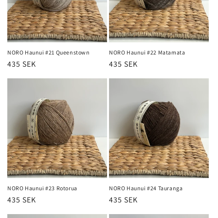
NORO Haunui #21 Queenstown
NORO Haunui #22 Matamata
Regular
435 SEK
Regular
435 SEK
price
price
NORO Haunui #23 Rotorua
NORO Haunui #24 Tauranga
Regular
435 SEK
Regular
435 SEK
price
price